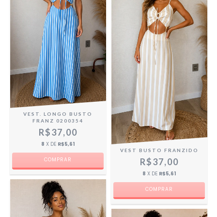
VEST. LONGO BUSTO
FRANZ 0200354
R$37,00
8
X DE
R$5,61
VEST BUSTO FRANZIDO
R$37,00
8
X DE
R$5,61