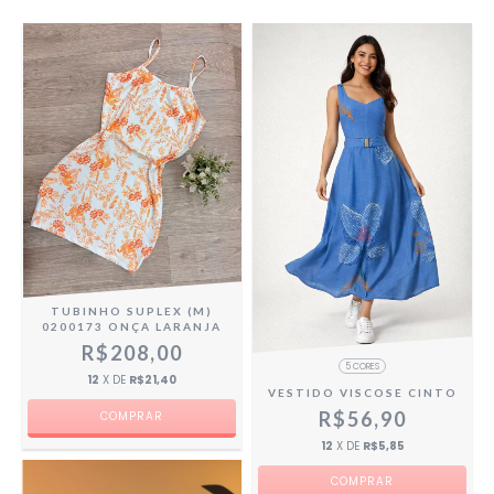
TUBINHO SUPLEX (M)
0200173 ONÇA LARANJA
R$208,00
5 CORES
12
X DE
R$21,40
VESTIDO VISCOSE CINTO
R$56,90
12
X DE
R$5,85
COMPRAR