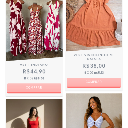
VEST.VISCOLINHO M.
GAIATA
R$38,00
VEST INDIANO
R$44,90
9
X DE
R$5,13
11
X DE
R$5,02
COMPRAR