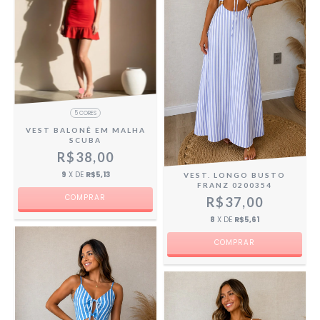
5 CORES
VEST BALONÊ EM MALHA
SCUBA
R$38,00
9
X DE
R$5,13
VEST. LONGO BUSTO
FRANZ 0200354
COMPRAR
R$37,00
8
X DE
R$5,61